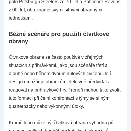
patří Pittsburgh Steelers ze 70. let a Baltimore Ravens
z 00. let, oba známé svými silnými obrannými
jednotkami.
Běžné scénáře pro použití čtvrtkové
obrany
Čtvrtková obrana se často používá v zřejmých
situacích s přihrávkami, jako jsou scénáře třetí a
dlouhé nebo během dvouminutových cvičení. Její
design umožňuje obráncům efektivně předvídat a
reagovat na přihrávkové hry. Trenéři mohou také zvolit
tuto formaci při čelní konfrontaci s týmy se silnými
quarterbacky nebo výkonnými útoky.
Kromě toho může být čtvrtková obrana výhodná při
prevenci velkých her během kritických okamžiků