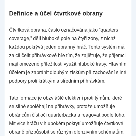
Definice a účel čtvrtkové obrany
Čtvrtková obrana, často označována jako “quarters
coverage,” dělí hluboké pole na čtyři zóny, z nichž
každou pokrývá jeden obranný hráč. Tento systém má
za cíl čelit přihrávkové hře tím, že zajišťuje, že příjemci
mají omezené příležitosti využít hluboké trasy. Hlavním
účelem je zabránit dlouhým ziskům při zachování silné
podpory proti krátkým a středním přihrávkám.
Tato formace je obzvláště efektivní proti týmům, které
se silně spoléhají na přihrávky, protože umožňuje
obráncům číst oči quarterbacka a reagovat podle toho.
Mít více hráčů v hlubokém pokrytí umožňuje čtvrtkové
obraně přizpůsobit se různým ofenzivním schématům.