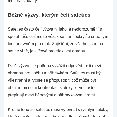
minimalizovány.
Běžné výzvy, kterým čelí safeties
Safeties často čelí výzvám, jako je nedorozumění s
spoluhráči, což může vést k selhání pokrytí a snadným
touchdownům pro útok. Zajištění, že všichni jsou na
stejné vlně, je klíčové pro efektivní obranu.
Další výzvou je potřeba vyvážit odpovědnosti mezi
obranou proti běhu a přihrávkám. Safeties musí být
všestranní a rychle se přizpůsobit, což může být
obtížné při čelní konfrontaci s útoky, které často
přepínají mezi běhovými a přihrávkovými hrami.
Kromě toho se safeties musí vyrovnat s rychlými útoky,
které používají strategie bez huddle, což vyžaduje, aby