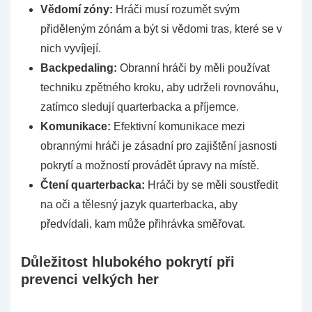
Vědomí zóny:
Hráči musí rozumět svým
přiděleným zónám a být si vědomi tras, které se v
nich vyvíjejí.
Backpedaling:
Obranní hráči by měli používat
techniku zpětného kroku, aby udrželi rovnováhu,
zatímco sledují quarterbacka a příjemce.
Komunikace:
Efektivní komunikace mezi
obrannými hráči je zásadní pro zajištění jasnosti
pokrytí a možností provádět úpravy na místě.
Čtení quarterbacka:
Hráči by se měli soustředit
na oči a tělesný jazyk quarterbacka, aby
předvídali, kam může přihrávka směřovat.
Důležitost hlubokého pokrytí při
prevenci velkých her