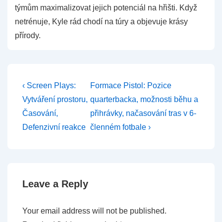
týmům maximalizovat jejich potenciál na hřišti. Když
netrénuje, Kyle rád chodí na túry a objevuje krásy
přírody.
Post
Previous
Next
‹ Screen Plays:
Formace Pistol: Pozice
Post
Post
navigation
Vytváření prostoru,
quarterbacka, možnosti běhu a
is
is
Časování,
přihrávky, načasování tras v 6-
Defenzivní reakce
členném fotbale ›
Leave a Reply
Your email address will not be published.