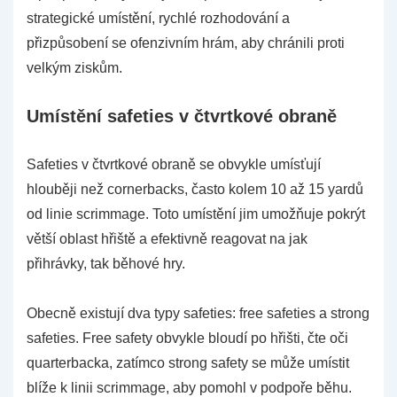
strategické umístění, rychlé rozhodování a
přizpůsobení se ofenzivním hrám, aby chránili proti
velkým ziskům.
Umístění safeties v čtvrtkové obraně
Safeties v čtvrtkové obraně se obvykle umísťují
hlouběji než cornerbacks, často kolem 10 až 15 yardů
od linie scrimmage. Toto umístění jim umožňuje pokrýt
větší oblast hřiště a efektivně reagovat na jak
přihrávky, tak běhové hry.
Obecně existují dva typy safeties: free safeties a strong
safeties. Free safety obvykle bloudí po hřišti, čte oči
quarterbacka, zatímco strong safety se může umístit
blíže k linii scrimmage, aby pomohl v podpoře běhu.