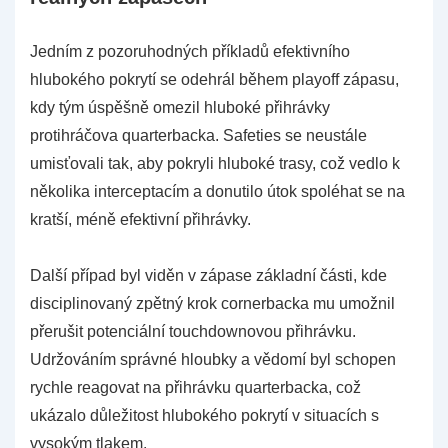
Jedním z pozoruhodných příkladů efektivního
hlubokého pokrytí se odehrál během playoff zápasu,
kdy tým úspěšně omezil hluboké přihrávky
protihráčova quarterbacka. Safeties se neustále
umisťovali tak, aby pokryli hluboké trasy, což vedlo k
několika interceptacím a donutilo útok spoléhat se na
kratší, méně efektivní přihrávky.
Další případ byl viděn v zápase základní části, kde
disciplinovaný zpětný krok cornerbacka mu umožnil
přerušit potenciální touchdownovou přihrávku.
Udržováním správné hloubky a vědomí byl schopen
rychle reagovat na přihrávku quarterbacka, což
ukázalo důležitost hlubokého pokrytí v situacích s
vysokým tlakem.