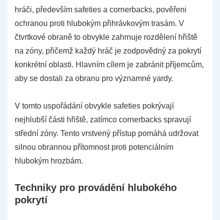
hráči, především safeties a cornerbacks, pověřeni
ochranou proti hlubokým přihrávkovým trasám. V
čtvrtkové obraně to obvykle zahrnuje rozdělení hřiště
na zóny, přičemž každý hráč je zodpovědný za pokrytí
konkrétní oblasti. Hlavním cílem je zabránit příjemcům,
aby se dostali za obranu pro významné yardy.
V tomto uspořádání obvykle safeties pokrývají
nejhlubší části hřiště, zatímco cornerbacks spravují
střední zóny. Tento vrstvený přístup pomáhá udržovat
silnou obrannou přítomnost proti potenciálním
hlubokým hrozbám.
Techniky pro provádění hlubokého
pokrytí