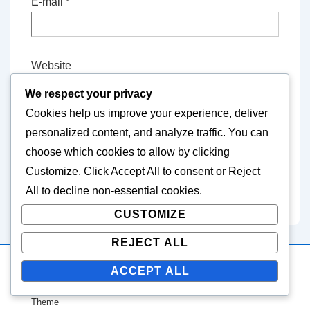
E-mail
*
Website
We respect your privacy
Cookies help us improve your experience, deliver
Save my name, email, and website in this
personalized content, and analyze traffic. You can
browser for the next time I comment.
choose which cookies to allow by clicking
Customize
. Click
Accept All
to consent or
Reject
All
to decline non-essential cookies.
CUSTOMIZE
REJECT ALL
ACCEPT ALL
Copyright © 2026
duhovypark.cz
| Powered by
Responsive
Theme