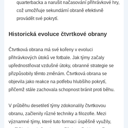
quarterbacka a narušit načasování přihrávkové hry,
což umožňuje sekundární obraně efektivně
provádět své pokrytí.
Historická evoluce čtvrtkové obrany
Čtvrtková obrana má své kořeny v evoluci
přihrávkových útoků ve fotbale. Jak týmy začaly
upřednostňovat vzdušné útoky, obranné strategie se
přizpůsobily těmto změnám. Čtvrtková obrana se
objevila jako reakce na potřebu hlubšího pokrytí,
přičemž stále zachovala schopnost bránit proti běhu.
V průběhu desetiletí týmy zdokonalily čtvrtkovou
obranu, začlenily různé techniky a filozofie. Mezi
významné týmy, které tuto formaci úspěšně využily,