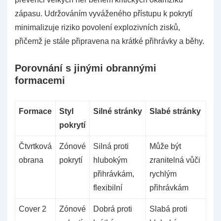
zápasu. Udržováním vyváženého přístupu k pokrytí
minimalizuje riziko povolení explozivních zisků,
přičemž je stále připravena na krátké přihrávky a běhy.
Porovnání s jinými obrannými
formacemi
Formace
Styl
Silné stránky
Slabé stránky
pokrytí
Čtvrtková
Zónové
Silná proti
Může být
obrana
pokrytí
hlubokým
zranitelná vůči
přihrávkám,
rychlým
flexibilní
přihrávkám
Cover 2
Zónové
Dobrá proti
Slabá proti