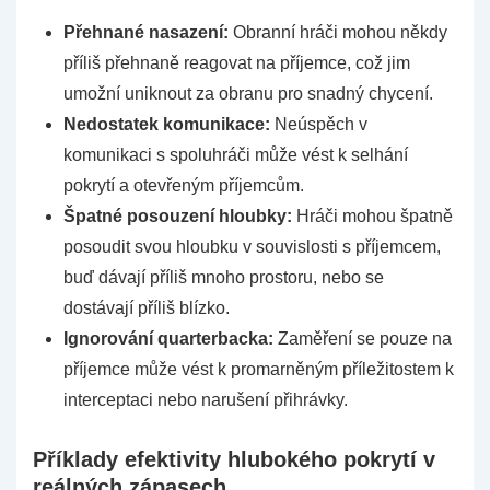
Přehnané nasazení:
Obranní hráči mohou někdy
příliš přehnaně reagovat na příjemce, což jim
umožní uniknout za obranu pro snadný chycení.
Nedostatek komunikace:
Neúspěch v
komunikaci s spoluhráči může vést k selhání
pokrytí a otevřeným příjemcům.
Špatné posouzení hloubky:
Hráči mohou špatně
posoudit svou hloubku v souvislosti s příjemcem,
buď dávají příliš mnoho prostoru, nebo se
dostávají příliš blízko.
Ignorování quarterbacka:
Zaměření se pouze na
příjemce může vést k promarněným příležitostem k
interceptaci nebo narušení přihrávky.
Příklady efektivity hlubokého pokrytí v
reálných zápasech