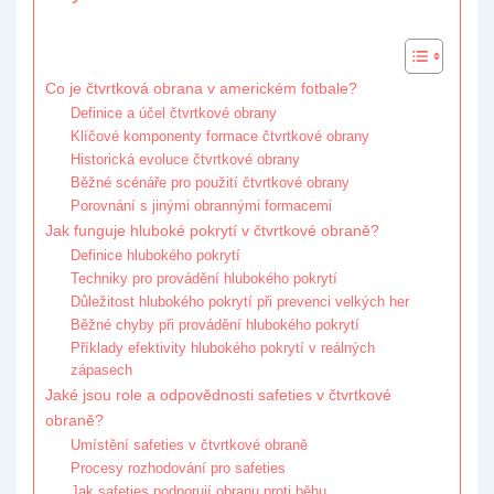
Co je čtvrtková obrana v americkém fotbale?
Definice a účel čtvrtkové obrany
Klíčové komponenty formace čtvrtkové obrany
Historická evoluce čtvrtkové obrany
Běžné scénáře pro použití čtvrtkové obrany
Porovnání s jinými obrannými formacemi
Jak funguje hluboké pokrytí v čtvrtkové obraně?
Definice hlubokého pokrytí
Techniky pro provádění hlubokého pokrytí
Důležitost hlubokého pokrytí při prevenci velkých her
Běžné chyby při provádění hlubokého pokrytí
Příklady efektivity hlubokého pokrytí v reálných
zápasech
Jaké jsou role a odpovědnosti safeties v čtvrtkové
obraně?
Umístění safeties v čtvrtkové obraně
Procesy rozhodování pro safeties
Jak safeties podporují obranu proti běhu