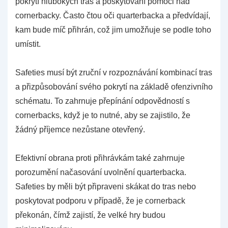
pokrytí hlubokých tras a poskytování pomoci nad
cornerbacky. Často čtou oči quarterbacka a předvídají,
kam bude míč přihrán, což jim umožňuje se podle toho
umístit.
Safeties musí být zruční v rozpoznávání kombinací tras
a přizpůsobování svého pokrytí na základě ofenzivního
schématu. To zahrnuje přepínání odpovědností s
cornerbacks, když je to nutné, aby se zajistilo, že
žádný příjemce nezůstane otevřený.
Efektivní obrana proti přihrávkám také zahrnuje
porozumění načasování uvolnění quarterbacka.
Safeties by měli být připraveni skákat do tras nebo
poskytovat podporu v případě, že je cornerback
překonán, čímž zajistí, že velké hry budou