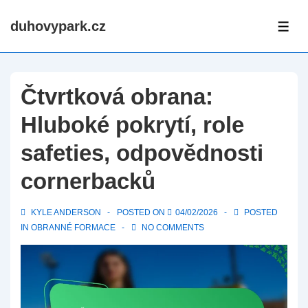
↓
duhovypark.cz
Skip
ME
to
Main
Content
Čtvrtková obrana:
Hluboké pokrytí, role
safeties, odpovědnosti
cornerbacků
KYLE ANDERSON
POSTED ON
04/02/2026
POSTED
IN
OBRANNÉ FORMACE
NO COMMENTS