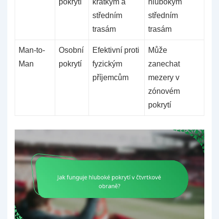
pokrytí
krátkým a
hlubokým
středním
středním
trasám
trasám
Man-to-
Osobní
Efektivní proti
Může
Man
pokrytí
fyzickým
zanechat
příjemcům
mezery v
zónovém
pokrytí