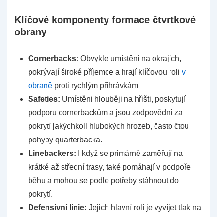
Klíčové komponenty formace čtvrtkové
obrany
Cornerbacks:
Obvykle umístěni na okrajích,
pokrývají široké příjemce a hrají klíčovou roli
v
obraně
proti rychlým přihrávkám.
Safeties:
Umístěni hlouběji na hřišti, poskytují
podporu cornerbackům a jsou zodpovědní za
pokrytí jakýchkoli hlubokých hrozeb, často čtou
pohyby quarterbacka.
Linebackers:
I když se primárně zaměřují na
krátké až střední trasy, také pomáhají v podpoře
běhu a mohou se podle potřeby stáhnout do
pokrytí.
Defensivní linie:
Jejich hlavní rolí je vyvíjet tlak na